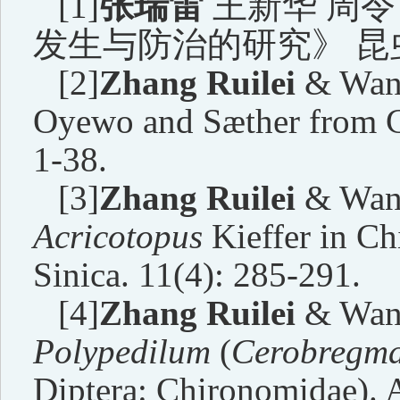
[1]
张瑞雷
王新华 周令
发生与防治的研究》 昆
[2]
Zhang Ruilei
& Wang
Oyewo and Sæther from Ch
1-38.
[3]
Zhang Ruilei
& Wang
Acricotopus
Kieffer in C
Sinica. 11(4): 285-291.
[4]
Zhang Ruilei
& Wang
Polypedilum
(
Cerobregm
Diptera: Chironomidae).
A