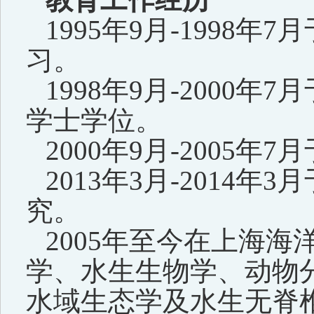
1995
年
9
月
-1998
年
7
月
习。
1998
年
9
月
-2000
年
7
月
学士学位。
2000
年
9
月
-2005
年
7
月
2013
年
3
月
-2014
年
3
月
究。
2005
年至今在上海海
学、水生生物学、动物
水域生态学及水生无脊