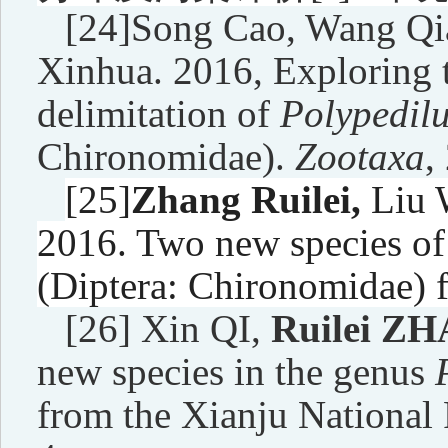
[24]Song Cao, Wang Qi
Xinhua. 2016, Exploring t
delimitation of
Polypedil
Chironomidae).
Zootaxa
,
[25]
Zhang Ruilei,
Liu 
2016. Two new species o
(Diptera: Chironomidae) 
[26] Xin QI,
Ruilei Z
new species in the genus
from the Xianju National