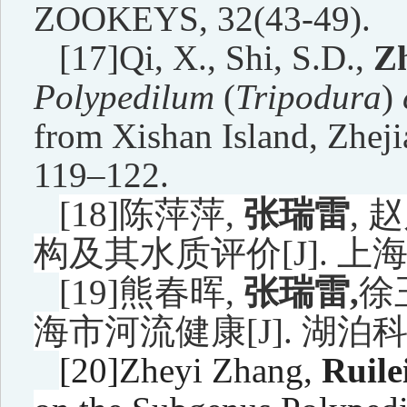
ZOOKEYS, 32(43-49).
[17]Qi, X., Shi, S.D.,
Z
Polypedilum
(
Tripodura
)
from Xishan Island, Zhej
119–122.
[18]
陈萍萍
,
张瑞雷
,
赵
构及其水质评价
[J].
上
[19]
熊春晖
,
张瑞雷
,
徐
海市河流健康
[J].
湖泊
[20]Zheyi Zhang,
Ruile