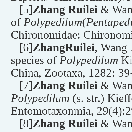
[5]
Zhang Ruilei
& Wang
of
Polypedilum
(
Pentaped
Chironomidae: Chironomi
[6]
Zhang
Ruilei
,
Wang X
species of
Polypedilum
Ki
China, Zootaxa, 1282: 39
[7]
Zhang Ruilei
& Wang
Polypedilum
(s. str.) Kie
Entomotaxonmia, 29(4):2
[8]
Zhang Ruilei
& Wang