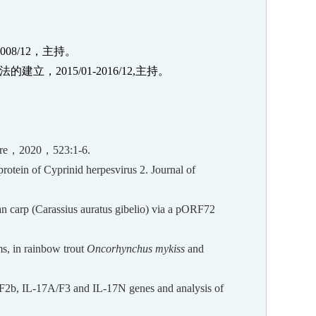
2008/12
，主持。
法的建立，
2015/01-2016/12,
主持。
re
，
2020
，
523:1-6.
otein of Cyprinid herpesvirus 2. Journal of
n carp (Carassius auratus gibelio) via a pORF72
ms, in rainbow trout
Oncorhynchus mykiss
and
F2b, IL-17A/F3 and IL-17N genes and analysis of