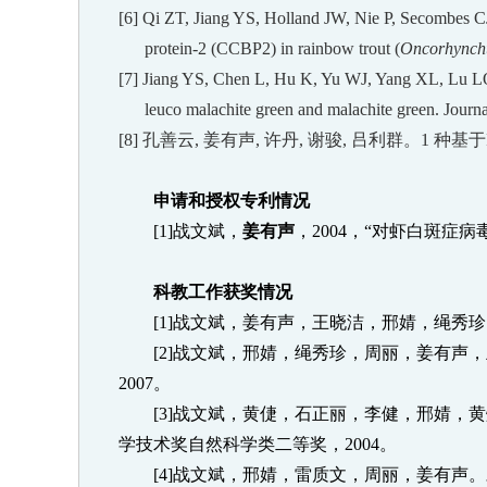
[6] Qi ZT, Jiang YS, Holland JW, Nie P, Secombes C
protein-2 (CCBP2) in rainbow trout (
Oncorhynch
[7] Jiang YS, Chen L, Hu K, Yu WJ, Yang XL, Lu LQ.
leuco malachite green and malachite green. Journ
[8]
孔善云
,
姜有声
,
许丹
,
谢骏
,
吕利群。
1
种基于
申请和授权专利情况
[1]
战文斌，
姜有声
，
2004
，“对虾白斑症病
科教工作获奖情况
[1]
战文斌，姜有声，王晓洁，邢婧，绳秀珍
[2]
战文斌，邢婧，绳秀珍，周丽，姜有声，
2007
。
[3]
战文斌，黄倢，石正丽，李健，邢婧，黄
学技术奖自然科学类二等奖，
2004
。
[4]
战文斌，邢婧，雷质文，周丽，姜有声。