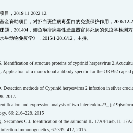
项目
，
2019.11-2022.12.
基金资助项目，对虾白斑症病毒蛋白的免疫保护作用，
2006/12-
课题，
201404
，鲫鱼疱疹病毒性造血器官坏死病的免疫学检测方
水生动物免疫学》，
2015/1-2016/12
，主持。
ntification of structure proteins of cyprinid herpesvirus 2.Acucultu
pplication of a monoclonal antibody specific for the ORF92 capsid pr
etection methods of Cyprinid herpesvirus 2 infection in silver crucia
98. 2017.
entification and expression analysis of two interleukin-23_ (p19)isofor
ogy, 66: 216–228, 2015
Secombes C J. Identification of the salmonid IL-17A/F1a/b, IL-17A/
 infection.
Immunogenetics, 67:395–412, 2015.