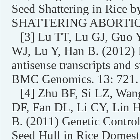
Seed Shattering in Rice b
SHATTERING ABORTION1.
[3] Lu TT, Lu GJ, Guo
WJ, Lu Y, Han B. (2012) In
antisense transcripts and
BMC Genomics. 13: 721.
[4] Zhu BF, Si LZ, Wa
DF, Fan DL, Li CY, Lin 
B. (2011) Genetic Control
Seed Hull in Rice Domesti