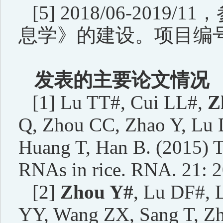
[5] 2018/06-2019/11
，
息学》的建设。项目编
发表的主要论文情况
[1] Lu TT#, Cui LL#,
Z
Q, Zhou CC, Zhao Y, Lu 
Huang T, Han B. (2015) Tr
RNAs in rice. RNA. 21: 
[2]
Zhou Y#
, Lu DF#, 
YY, Wang ZX, Sang T, Zho