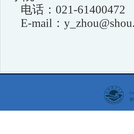
电话：
021-61400472
E-mail
：
y_zhou@shou.
Co
览I