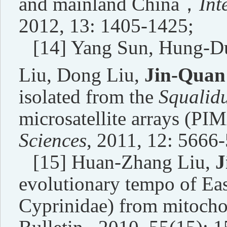
and mainland China
，
Int
2012, 13: 1405-1425;
[14] Yang Sun, Hung-Du
Liu, Dong Liu,
Jin-Quan
isolated from the
Squalidu
microsatellite arrays (PI
Sciences
, 2011, 12: 5666
[15] Huan-Zhang Liu,
J
evolutionary tempo of Eas
Cyprinidae) from mitocho