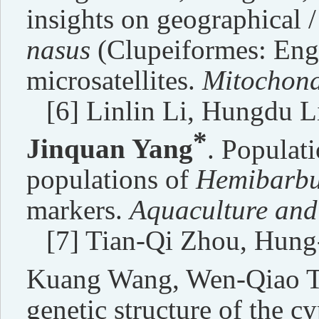
insights on geographical 
nasus
(Clupeiformes: Eng
microsatellites.
Mitochond
[6] Linlin Li, Hungdu 
*
Jinquan Yang
. Populati
populations of
Hemibarbu
markers.
Aquaculture and
[7] Tian-Qi Zhou, Hun
Kuang Wang, Wen-Qiao T
genetic structure of the c