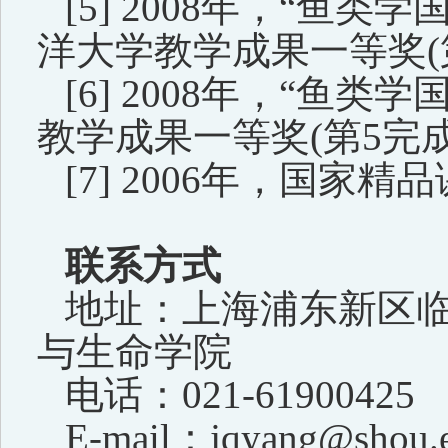
[5] 2008
年，
“
鱼类学
洋大学教学成果一等奖
(
[6] 2008
年，
“
鱼类学
教学成果一等奖
(
第
5
完
[7] 2006
年，国家精品
联系方式
地址：
上海浦东新区
与生命学院
电话：021-61900425
E-mail
：
j
qyang@shou.