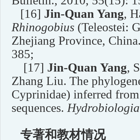
Bulletin., 2010, 55(15): 
[16]
Jin-Quan Yang
, H
Rhinogobius
(Teleostei: 
Zhejiang Province, China
385;
[17]
Jin-Quan Yang
, 
Zhang Liu. The phylogenet
Cyprinidae) inferred fro
sequences.
Hydrobiologia
专著和教材情况