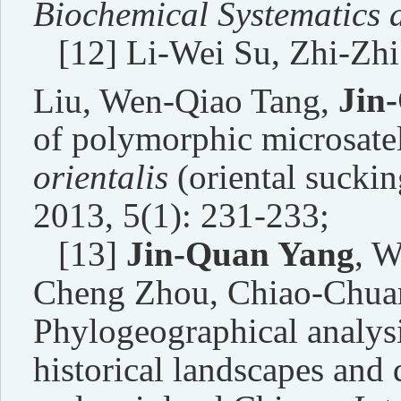
Biochemical Systematics 
[12] Li-Wei Su, Zhi-Zh
Liu, Wen-Qiao Tang,
Jin
of polymorphic microsatell
orientalis
(oriental suckin
2013, 5(1): 231-233;
[13]
Jin-Quan Yang
, W
Cheng Zhou, Chiao-Chua
Phylogeographical analys
historical landscapes and