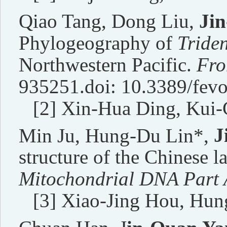
Qiao Tang, Dong Liu,
Ji
Phylogeography of
Triden
Northwestern Pacific.
Fron
935251.doi: 10.3389/fev
[2] Xin-Hua Ding, Kui-
Min Ju, Hung-Du Lin*,
J
structure of the Chinese 
Mitochondrial DNA Part 
[3] Xiao-Jing Hou, Hun