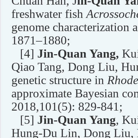
Chuan Han, J
in-Quan Ya
freshwater fish
Acrossoche
genome characterization a
1871–1880;
[4]
Jin-Quan Yang,
Kui
Qiao Tang, Dong Liu, Hu
genetic structure in
Rhode
approximate Bayesian co
2018,101(5): 829-841;
[5]
Jin-Quan Yang
, Ku
Hung-Du Lin, Dong Liu,