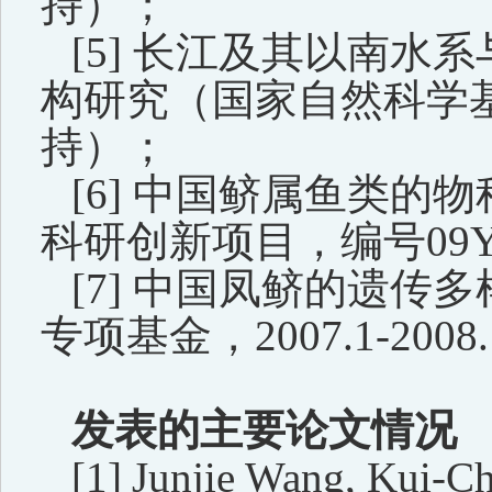
持
）；
[5]
长江及其以南水系
构研究（国家自然科学
持
）；
[6]
中国鲚属鱼类的物
科研创新项目，编号
09
[7]
中国凤鲚的遗传多
专项基金，
2007.1-2008
发表的主要论文情况
[1]
Junjie Wang, Kui-C