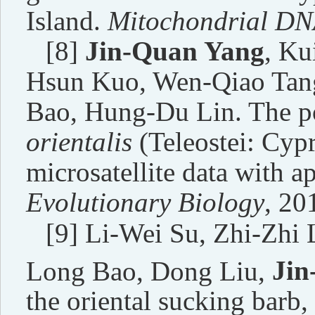
Island.
Mitochondrial DN
[8]
Jin-Quan Yang
, Ku
Hsun Kuo, Wen-Qiao Tan
Bao, Hung-Du Lin. The po
orientalis
(Teleostei: Cyp
microsatellite data with 
Evolutionary Biology
, 20
[9] Li-Wei Su, Zhi-Zhi
Long Bao, Dong Liu,
Jin
the oriental sucking barb,