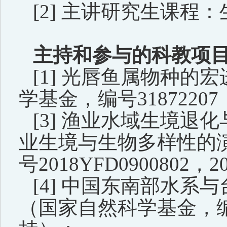
[2]
主讲
研究生课程：
主持和参与的科教项
[1]
光唇鱼属物种的宏
学基金，编号
31872207
[3]
渔业水域生境退化
业生境与生物多样性的
号
2018YFD0900802
，
2
[4]
中国东南部水系与
（国家自然科学基金，编号3