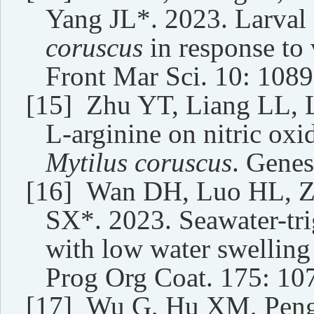
Yang JL*. 2023. Larval
coruscus
in response to 
Front Mar Sci. 10: 1089
[15]
Zhu YT, Liang LL, 
L-arginine on nitric oxi
Mytilus coruscus
. Genes
[16]
Wan DH, Luo HL, Z
SX*. 2023. Seawater-tri
with low water swelling 
Prog Org Coat. 175: 10
[17]
Wu G, Hu XM, Peng