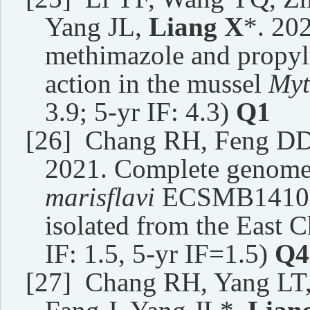
Yang JL,
Liang X
*. 20
methimazole and propylt
action in the mussel
Myt
3.
9
; 5-yr IF: 4.3)
Q
1
[26]
Chang RH, Feng DD
2021. Complete genome
marisflavi
ECSMB14101, 
isolated from the East 
IF: 1.
5
, 5-yr IF=1.
5
)
Q4
[27]
Chang RH, Yang LT,