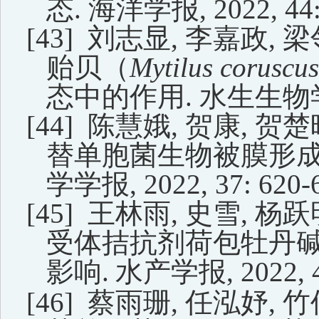
态.
海洋学报
, 2022, 44
[43]
刘志显
,
李嘉政
,
梁
贻贝（
Mytilus coruscus
态中的作用.
水生生物
[44]
陈慧娥
,
贺康
,
贺楚
替单胞菌生物被膜形
学学报
, 2022, 37: 620-
[45]
王林雨
,
史雪
,
杨跃
受体拮抗剂荷包牡丹
影响
.
水产学报
, 2022, 
[46]
蔡雨珊
,
任泓妤
,
竹