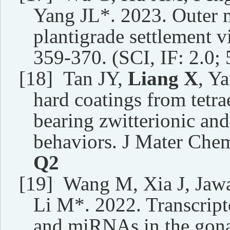
Yang JL*. 2023. Outer 
plantigrade settlement v
359-370. (SCI, IF: 2.
0
;
[18]
Tan JY,
Liang X
, Y
hard coatings from tetr
bearing zwitterionic and
behaviors. J Mater Chem
Q
2
[19]
Wang M, Xia J, Jaw
Li M*. 2022. Transcript
and miRNAs in the gon