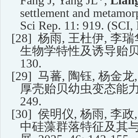
Fang J, Yang JL*,
Lian
settlement and metamor
Sci Rep. 11: 919. (SCI, 
[28]
杨雨
,
王杜伊
,
李瑞
生物学特性及诱导贻
130.
[29]
马蕃
,
陶钰
,
杨金龙
,
厚壳贻贝幼虫变态能
249.
[30]
侯明仪
,
杨雨
,
李政
,
中硅藻群落特征及其