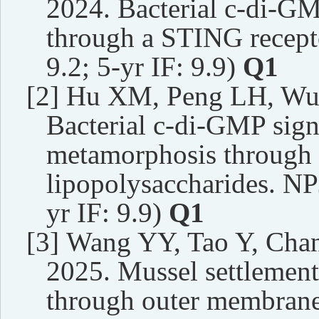
2024. Bacterial c-di-GM
through a STING recepto
9.2; 5-yr IF: 9.9)
Q1
[2]
Hu XM, Peng LH, Wu
Bacterial c-di-GMP signa
metamorphosis through 
lipopolysaccharides. NPJ
yr IF: 9.9)
Q1
[3]
Wang YY, Tao Y, Chan
2025. Mussel settlement
through outer membrane