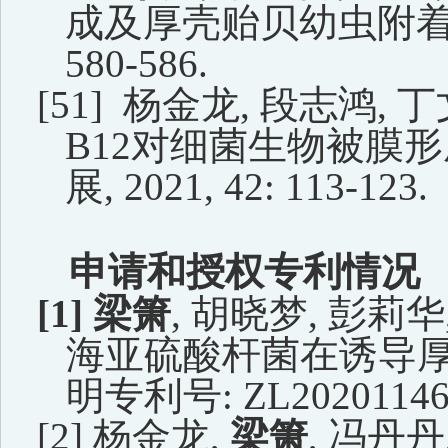
成及厚壳贻贝幼虫附
580-586.
[51]
杨金龙,
段志鸿
,
丁
B12
对细菌生物被膜形
展
, 2021, 42: 113
-
123.
申请和授权专利情况
[1]
梁箫
,
胡晓梦
,
彭莉华
海亚硫酸杆菌在诱导
明专利号
:
ZL20201146
[2]
杨金龙
,
梁箫
,
冯丹丹