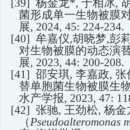
[39]
杨金龙
*
,
于相冰
,
菌形成单一生物被膜
展
,
2024,
45:
224-234.
[40]
牟嘉仪
,
胡晓梦
,
彭
对生物被膜的动态演
展
,
2023,
44:
200-208.
[41]
邵安琪
,
李嘉政
,
张
替单胞菌生物被膜生
水产学报
, 2023, 47: 11
[42]
张驰
,
王劲松
,
杨金
（
Pseudoalteromonas 