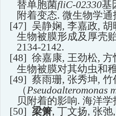
替单胞菌
fliC-02330
基
附着变态
.
微生物学通
[47]
吴静娴
,
李嘉政
,
胡
生物被膜形成及厚壳
2134-2142.
[48]
徐嘉康
,
王劲松
,
方
生物被膜对其幼虫和
[49]
蔡雨珊
,
张秀坤
,
竹
（
Pseudoalteromonas 
贝附着的影响
.
海洋学
[50]
梁箫
,
丁文扬
,
张弛