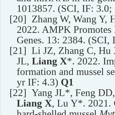
1013857. (SCI, IF:
3.0
;
[20]
Zhang W, Wang Y, H
2022. AMPK Promotes 
Genes. 13: 2384. (SCI, I
[21]
Li JZ, Zhang C, Hu
JL,
Liang X
*. 2022. Im
formation and mussel set
yr IF: 4.3)
Q
1
[22]
Yang JL*, Feng DD, 
Liang X
, Lu Y*. 2021.
hard-shelled mussel
Myt