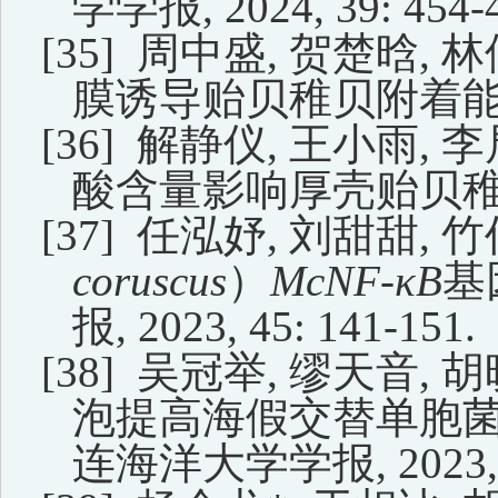
学学报
, 2024, 39: 454-
[35]
周中盛
,
贺楚晗
,
林
膜诱导贻贝稚贝附着
[36]
解静仪,
王小雨
,
李
酸含量影响厚壳贻贝
[37]
任泓妤,
刘甜甜
,
竹
coruscus
）
McNF-κB
基
报
,
2023,
45:
141-151
.
[38]
吴冠举
,
缪天音
,
胡
泡提高海假交替单胞
连海洋大学学报
,
2023,