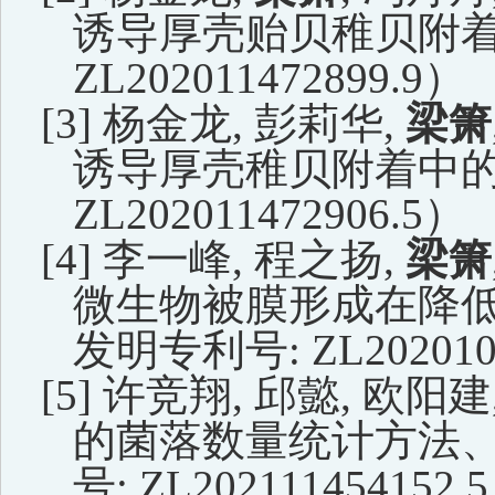
诱导厚壳贻贝稚贝附
ZL202011472899.9
）
[3]
杨金龙
,
彭莉华
,
梁箫
诱导厚壳稚贝附着中
ZL202011472906.5
）
[4]
李一峰
,
程之扬
,
梁箫
微生物被膜形成在降
发明专利号
:
ZL202010
[5]
许竞翔
,
邱懿
,
欧阳建
的菌落数量统计方法
号
:
ZL202111454152.5