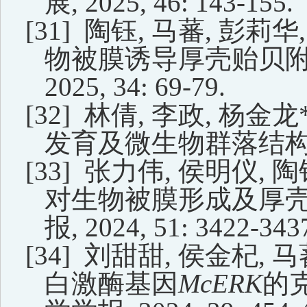
展
,
2025,
46:
143-155.
[31]
陶钰
,
马蕃
,
彭莉华
物被膜诱导厚壳贻贝
2025, 34: 69-79.
[32]
林倩
,
李政
,
杨金龙
发育及微生物群落结
[33]
张力伟
,
侯明仪
,
陶
对生物被膜形成及厚
报
,
2024,
51:
3422-343
[34]
刘甜甜
,
侯金杞
,
马
白激酶基因
McERK
的