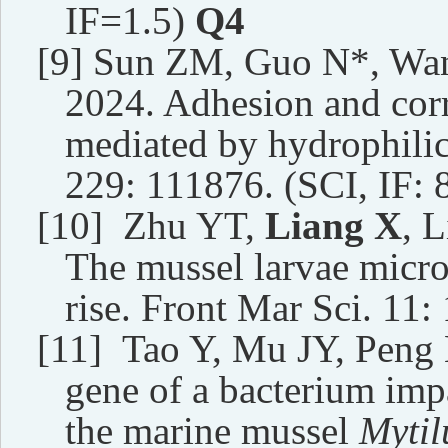
IF=1.
5
)
Q4
[9]
Sun ZM, Guo N*, Wa
2024. Adhesion and corro
mediated by hydrophilic
229: 111876. (SCI, IF:
[10]
Zhu YT,
Liang X
, 
The mussel larvae micro
rise. Front Mar Sci. 11
[11]
Tao Y, Mu JY, Peng
gene of a bacterium imp
the marine mussel
Mytil