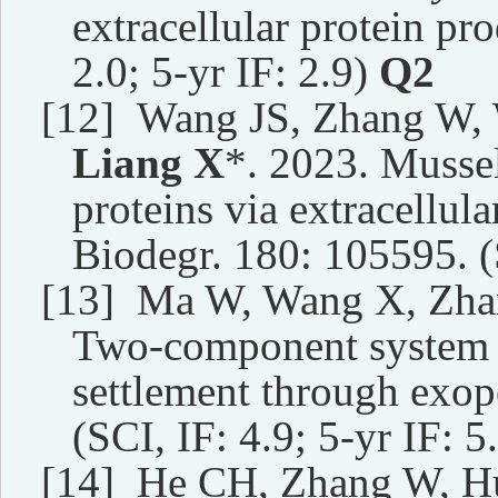
extracellular protein pr
2
.0
; 5-yr IF:
2.9
)
Q
2
[12]
Wang JS, Zhang W,
Liang X
*. 2023. Mussel
proteins via extracellul
Biodegr. 180: 105595. (S
[13]
Ma W, Wang X, Zha
Two-component system r
settlement through exop
(SCI, IF: 4.9; 5-yr IF: 5.
[14]
He CH, Zhang W, Hu