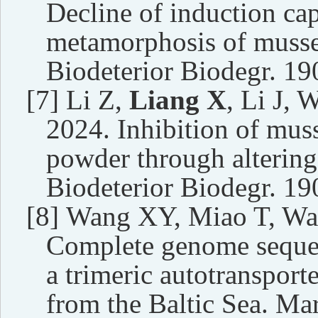
Decline of induction ca
metamorphosis of mussel
Biodeterior Biodegr. 190
[7]
Li Z,
Liang X
, Li J,
2024. Inhibition of muss
powder through altering
Biodeterior Biodegr. 190
[8]
Wang XY, Miao T, Wa
Complete genome seque
a trimeric autotransport
from the Baltic Sea. Ma