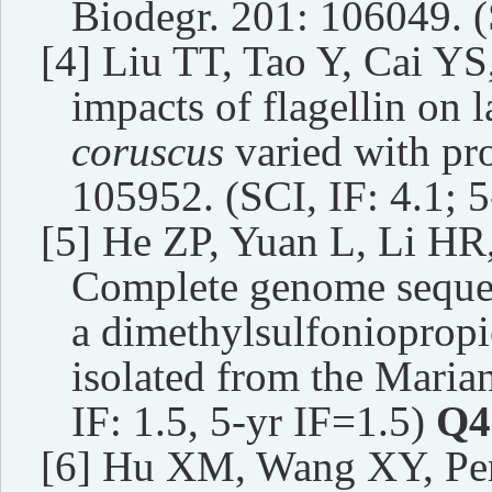
Biodegr. 201: 106049. (S
[4]
Liu TT, Tao Y, Cai Y
impacts of flagellin on
coruscus
varied with pro
105952. (SCI, IF: 4.1; 5
[5]
He ZP, Yuan L, Li H
Complete genome seque
a dimethylsulfonioprop
isolated from the Maria
IF: 1.
5
, 5-yr IF=1.
5
)
Q4
[6]
Hu XM, Wang XY, Pe