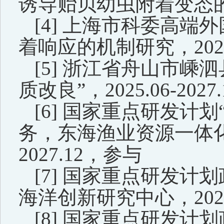
诱导贻贝幼虫附着变态
[
4
]
上海市科委高端外
着响应的机制研究，2022.0
[
5
]
浙江省舟山市嵊泗
质改良”
，
2025.06-2027.
[6]
国家重点研发计划
务
，
东海渔业资源一体
2027
.
12
，
参与
[
7
]
国家重点研发计划
海洋创新研究中心，2023.1
[
8
]
国家重点研发计划