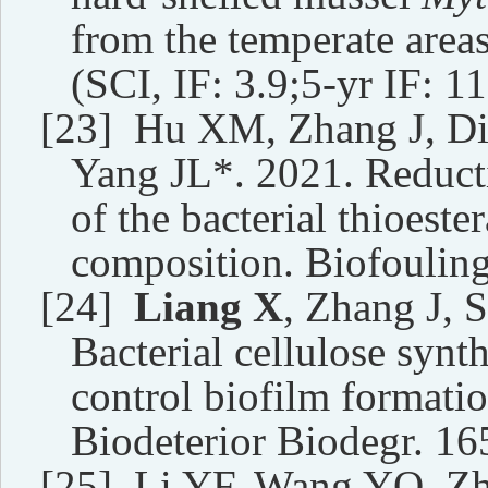
from the temperate areas
(SCI, IF:
3.9
;5-yr IF:
11
[23]
Hu XM, Zhang J, D
Yang JL*. 2021. Reduct
of the bacterial thioeste
composition. Biofouling
[24]
Liang X
, Zhang J, 
Bacterial cellulose synt
control biofilm formatio
Biodeterior Biodegr. 165
[25]
Li YF, Wang YQ, Zh