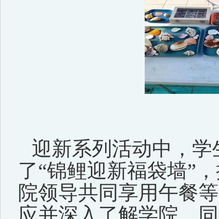
迎新
系列
活动
中
，
学
了
“锦鲤迎新福袋墙”
，
院领导共同享用午餐等
应并深入了解学院。
同