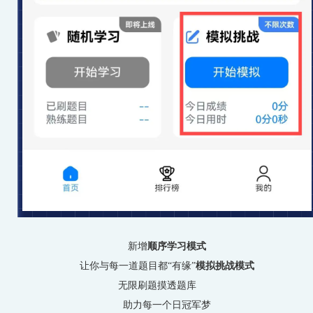
新增
顺序学习模式
让你与每一道题目都
“有缘”
模拟挑战模式
无限刷题
摸透题库
助力每一个日冠军梦