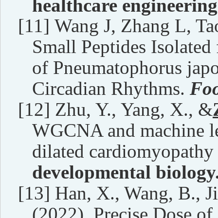
healthcare engineering
[11]
Wang J, Zhang L, Ta
Small Peptides Isolate
of Pneumatophorus japo
Circadian Rhythms.
Fo
[12]
Zhu, Y., Yang, X., &
WGCNA and machine lear
dilated cardiomyopathy 
developmental biology
[13]
Han, X., Wang, B., Ji
(2022). Precise Dose of