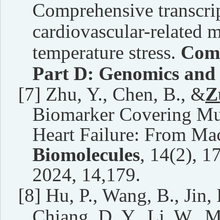
Comprehensive transcrip
cardiovascular-related 
temperature stress.
Comp
Part D: Genomics and
[7]
Zhu, Y., Chen, B., &
Z
Biomarker Covering Mul
Heart Failure: From Mac
Biomolecules
, 14(2), 
2024, 14,179.
[8]
Hu, P., Wang, B., Jin,
Chiang, D. Y., Li, W., 