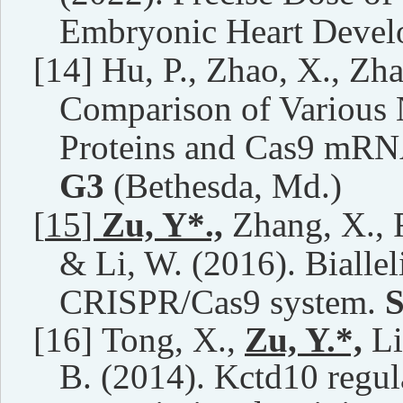
Embryonic Heart Devel
[14]
Hu, P., Zhao, X., Zha
Comparison of Various 
Proteins and Cas9 mRNA
G3
(Bethesda, Md.)
[
15
]
Zu, Y*.,
Zhang, X., R
& Li, W. (2016). Bialle
CRISPR/Cas9 system.
S
[16]
Tong, X.,
Zu, Y.*,
Li
B. (2014). Kctd10 regul