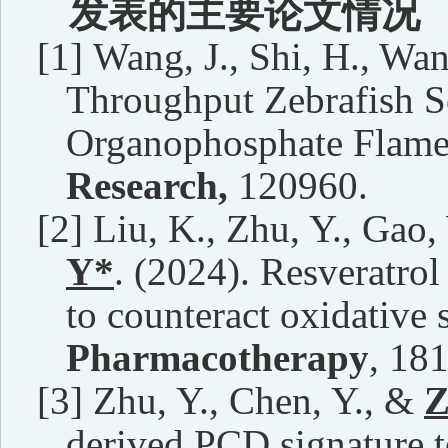
发表的主要论文情况
[1]
Wang, J., Shi, H., Wa
Throughput Zebrafish Sc
Organophosphate Flame
Research,
120960.
[2]
Liu, K., Zhu, Y., Gao,
Y*
. (2024). Resveratrol
to counteract oxidative 
Pharmacotherapy
, 18
[3]
Zhu, Y., Chen, Y., &
Z
derived PCD signature to