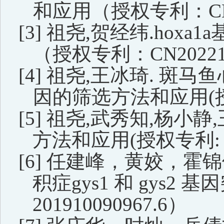
和应用
（授权专利：
C
[3]
祖尧,
贺经纬
.
hoxa1a
（授权专利：
CN20221
[4]
祖尧,
王冰琦
.
斑马鱼
因的筛选方法和应用
(
[5]
祖尧,
武秀知
,
杨小静
,
方法和应用
(
授权专利
:
[6]
任建峰，黄姣，霍锦
积症
gys1
和
gys2
基因
201910090967.6
）