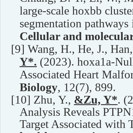
large-scale hoxbb cluste
segmentation pathways i
Cellular and molecular 
[9]
Wang, H., He, J., Han,
Y*.
(2023). hoxa1a-Nul
Associated Heart Malfo
Biology
, 12(7), 899.
[10]
Zhu, Y.,
&Zu, Y*
. (
Analysis Reveals PTPN
Target Associated with 