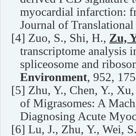
myocardial infarction: f
Journal of Translational
[4]
Zuo, S., Shi, H.,
Zu, 
transcriptome analysis i
spliceosome and riboso
Environment
, 952, 17
[5]
Zhu, Y., Chen, Y., Xu,
of Migrasomes: A Machi
Diagnosing Acute Myoca
[6]
Lu, J., Zhu, Y., Wei, S