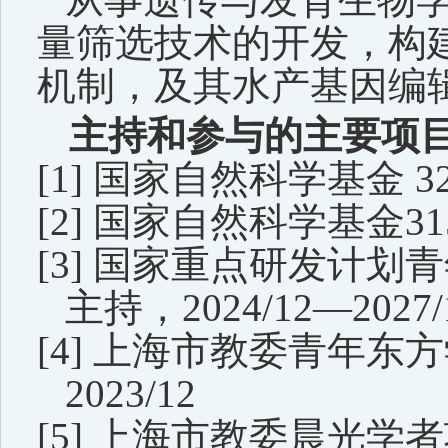
量筛选技术的开发
，
构
机制，
及
其水产
基因编
主持和参与的
主要
项
[1]
国家自然科学基金 321
[2]
国家自然科学基金3150
[3]
国家重点研发计划青年科
主持，
2024/12—2027/
[4]
上海市教委青年东方学者
2023/12
[5]
上海市教委晨光学者项