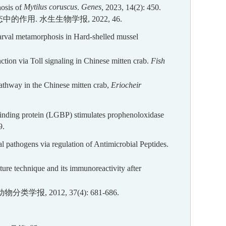
hosis of
Mytilus coruscus
.
Genes
, 2023, 14(2): 450.
态中的作用
.
水生生物学报
,
2022, 46
.
 larval metamorphosis in Hard-shelled mussel
ction via Toll
signaling in Chinese mitten crab.
Fish
pathway in the Chinese
mitten crab,
Eriocheir
binding protein (LGBP)
stimulates prophenoloxidase
9.
l pathogens via regulation of Antimicrobial Peptides.
ture technique and
its immunoreactivity after
动物分类学报
,
2012
,
37
(
4
):
681-686.