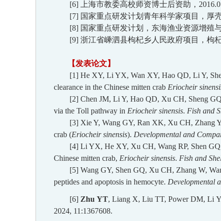
[6
]
上海市教委高校师资博士后资助，
2016.0
[
7
]
国家重点研发计划青年科学家
项目，
厚壳
[8]
国家重点研发计划
，
东海渔业资源增殖与多元
[
9
]
浙江省嵊泗县枸杞乡人民政府项目，枸
【
发表论文
】
[1] He XY, Li YX, Wan XY, Hao QD, Li Y, Sh
clearance in the Chinese mitten crab
Eriocheir sinensi
[2] Chen JM, Li Y, Hao QD, Xu CH, Sheng 
via the Toll pathway in
Eriocheir sinensis
.
Fish and S
[3] Xie Y, Wang GY, Ran XK, Xu CH, Zhang
crab (
Eriocheir sinensis
)
.
Developmental and Compar
[4] Li YX, He XY, Xu CH, Wang RP, Shen G
Chinese mitten crab,
Eriocheir sinensis
.
Fish and She
[
5
]
Wang GY, Shen GQ, Xu CH, Zhang W, Wa
peptides and apoptosis in hemocyte
.
Developmental 
[
6
]
Zhu
YT
, Liang
X
, Liu
TT
, Power
DM
, Li
Y
2024,
11:1367608.