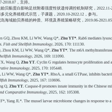
7-2018.07
，主持。
贻贝黏蛋白影响足丝附着强度性状遗传调控机制研究，2022.11-202
化养殖模式示范，子课题，2020.10-2022.12
，
参与。
杞岛海域贻贝养殖的种质、环境及养殖策略研究，
2019.06-2021.05
en GQ, Z
h
ou KM, Li WW, Wang Q*,
Zhu YT*
.
Rab6 mediates lysoso
s
.
Fish and Shellfish Immunology
, 2026, 170: 111130.
GQ, Zhou KM, Li WW, Wang Q*,
Zhu YT*
.
The m6A methyltransferase
hellfish Immunology
, 2026, 169: 111090.
 YX, Wang Q,
Zhu YT
.
Cyclin G regulates hemocyte proliferation and a
ative Immunology
, 2025, 170:
105448
.
Q, Li WW, Wang Q*,
Zhu YT*
.
RhoA, a small GTPase, inhibits bacteri
llfish Immunology
, 2025, 167:
110696
.
ng Q,
Zhu YT
.
Caspase-8 promotes innate immunity in the Chinese mitt
and Comparative Immunology
, 2025, 162: 105308.
F*,
Yang
JL*.
The mussel larvae microbiome changes in response to a 