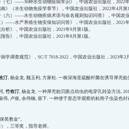
册（
七
）
——
36
种水生动物疫病常识》，中国农业出版社，
2
022
指南》
（水生动物免疫学章节）
，
中国农业出版社，
2022
年
4
月
第
册（六）
——水生动物疾病术语与命名规则知识问答》，中国农
五
）
——水产养殖生物安保知识问答》，中国农业出版社，
2
021
况分析》，中国农业出版社，
2
021
年
9
月第
1
版。
况报告》，
中国农业出版社，
2021
年
8
月
第
1
版。
行病学调查规范》
，
SC/T 7018-2022
，中国农业出版社，
202
3
年
2
攸汀
,
杨金龙
,
魏玉利
,
方家松
.
一株深海亚硫酸杆菌在诱导厚壳贻
珂
,
竹攸汀
,
杨金龙
.
一种厚壳贻贝眼点幼虫的电穿孔转染方法
, 20
振伟
,
卢俊
,
余伟楠
,
柴下
.
一种便于形态学观察的
粘孢子虫染色封
保奖教金”。
年），三等奖，指导老师。