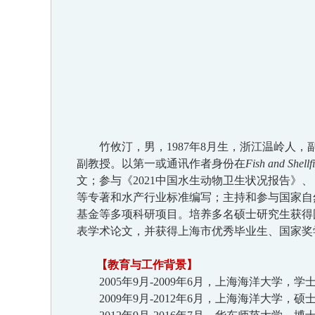
竹攸汀，男，1987
年
8
月生，浙江温岭人，
副教授。以第一或通讯作者身份在
Fish and Shell
文；参与《2021
中国水生动物卫生状况报告》、
等专著和水产行业标准编写；主持和参与国家自
基金等多项科研项目。培养多名
硕士
研究生获得
表学术论文
，并获得上海市优秀毕业生、国家奖
【教育
与工作
背景】
2005
年
9
月
-2009
年
6
月，
上海
海洋大学，学
2009
年
9
月
-2012
年
6
月，
上海
海洋大学，
硕