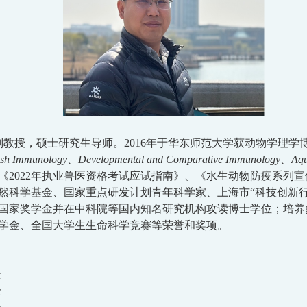
副教授，硕士研究生导师。
2016
年于华东师范大学获动物学理学
fish Immunology
、
Developmental and Comparative Immunology
、
Aqu
《
2022
年执业兽医资格考试应试指南》、《水生动物防疫系列宣
然科学基金、国家重点研发计划青年科学家、上海市
“
科技创新
国家奖学金并
在中科院等国内知名
研究机构攻读博士学位
；
培养
学金、全国大学生生命科学竞赛等荣誉和奖项。
士
士