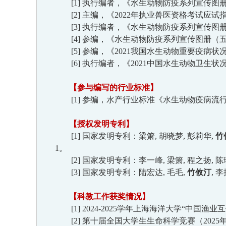
[
1
]
执行编者，《
水生动物防疫系列宣传图
[
2
]
主编
，
《2022
年执业兽医资格考试应试
[
3
]
执行编者，《
水生动物防疫系列宣传图
[
4
]
参编，《
水生动物防疫系列宣传图册（
[
5
]
参编，《
2
021
我国水生动物重要疫病状
[
6
]
执行编者，
《2021
中国水生动物卫生状
【
参与编写的行业标准
】
[1]
参编，
水产行业标准《水生动物疫病流
【
授权发明专利
】
[1]
国家发明专利：
梁箫,
胡晓梦
,
彭莉华
,
竹
1
。
[2]
国家发明专利：
李一峰,
梁箫
,
程之扬
,
陈
[
3
]
国家发明专利：
陆宏达,
毛毛
,
竹攸汀
,
李
【科教工作获奖情况】
[1]
2024-2025
学年上海海洋大学“中国渔业互
[
2
]
第十届全国大学生生命科学竞赛（
2025