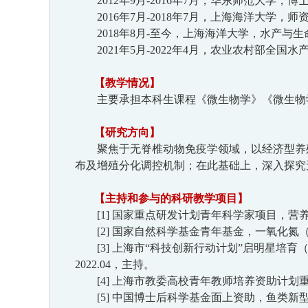
2012
年
9
月
-2016
年
7
月，
华东师范
大学，
博
2016
年
7
月
-2018
年
7
月，上海海洋大学，师
2018
年
8
月
-
至今
，上海海洋大学，
水产与生
2
021
年
5
月
-
2022
年
4
月，农业农村部全国水
【
教学情况
】
主要承担
本科生课程《微生物学》《微生物
【
研究方向
】
聚焦于无脊椎动物免疫学领域，以经济型养
布及增殖分化调控机制；在此基础上，深入探究
【主持和参与的
科研教学
项目】
[1]
国家重点研发计划青年科学家
项目，
营
[
2
]
国家自然科学基金青年基金，一氧化氮
[
3
]
上海市
“
科技创新行动计划
”
启明星培育
2022.04
，主持
。
[4]
上海市教委高校青年教师培养资助计划重点资助，
[
5
]
中国博士后科学基金面上资助，鱼类新