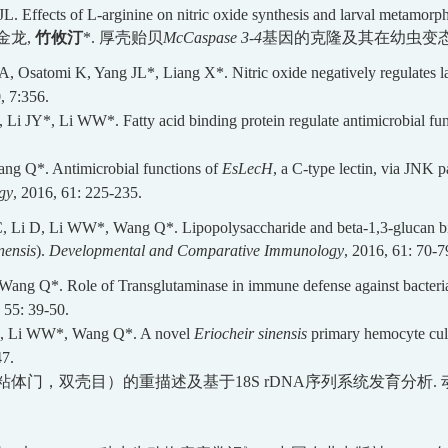
JL
. Effects of L-arginine on nitric oxide synthesis and larval metamorp
金龙
,
竹攸
汀
*
.
厚壳贻贝
McCaspase 3-4
基因的克隆及其在幼虫变
A
,
Osatomi
K
, Yang
JL
*, Liang
X
*. Nitric oxide negatively regulates
, 7:356
.
, Li
JY
*, Li
WW
*. Fatty acid binding protein regulate antimicrobial fun
ang
Q
*. Antimicrobial functions of
EsLecH
, a C-type lectin, via JNK 
gy
, 2016,
61: 225-235.
C
, Li
D
, Li
WW
*, Wang
Q
*. Lipopolysaccharide and beta-1,3-glucan 
nensis
)
.
Developmental
and
Comparative Immunology
, 2016,
61: 70-7
 Wang
Q
*. Role of Transglutaminase in immune defense against bacteria
 55: 39-50.
, Li
WW
*, Wang
Q
*. A novel
Eriocheir sinensis
primary hemocyte cul
7.
粘体门，双壳目
）的重描述及基于
18S rDNA
序列系统发育分析
.