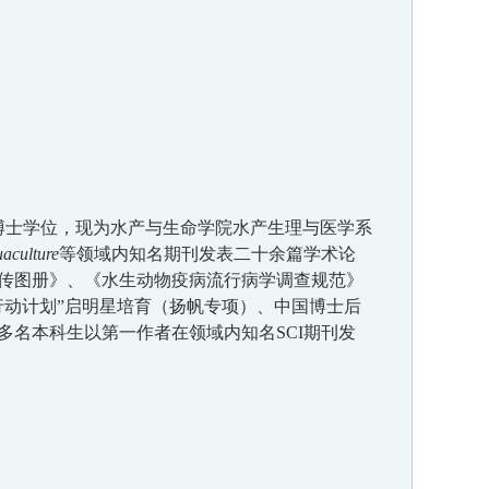
博士学位，现为水产与生命学院水产生理与医学系
aculture
等领域
内知名
期刊发表
二十
余篇学术论
传图册》、《水生动物疫病流行病学调查规范》
行动计划
”
启明星培育（扬帆专项）、中国博士后
多名本科生以第一作者在领域内
知名
SCI
期刊发