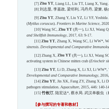
[
7
]
Zhu
YT
, Liang
LL
, Liu
TT
, Liang
X
, Yang
[8
]
刘志显
,
李嘉政,
梁邻利
,
冯丹丹
,
梁箫
,
杨
[
9
]
Zhu
YT
,
Zhang
Y
, Liu
YZ,
Li
YF
, Yoshida
(
Mytilus
coruscus
).
Frontiers
in
Marine Science
, 2020
[
10
]
Wang
SC
,
Zhu
YT
(
共一
)
, Li
XJ
, Wang
Q
and Shellfish Immunology
, 2017, 63:
9-17.
[
11
]
Zhu
YT
,
Zhang
X
, Wang
SC
, Li
WW
*, W
sinensis
.
Developmental
and
Comparative Immunolo
[
12
] Zhang
X
,
Zhu
YT
(
共一
)
,
Li
XJ
,
Wang
S
activating system in Chinese mitten crab (
Eriocheir
si
[13
]
Zhu
YT
, Li
D
, Zhang
X
, Li
XJ
, Li
WW
*,
Developmental
and
Comparative Immunology
, 2016,
[14
]
Zhu
YT
, Jin
XK
, Fang
ZY
, Zhang
X
, Li D
pathogen stimulation.
Aquaculture
, 2015, 446:
140-14
[15
]
竹攸汀
,
陆宏达*
,
蔡水局
.
武汉单极虫
（
【
参与撰写的专著和教材
】