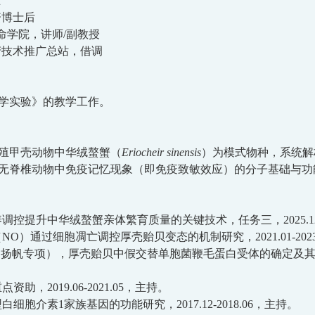
士
资博士后
命学院，
讲师
/
副教授
产技术推广总站，借调
学实验》的教学工作。
殖甲壳动物中华绒螯蟹（
Eriocheir sinensis
）为模式物种，系统解
无脊椎动物中免疫记忆现象（即免疫致敏效应）的分子基础与功
养调控提升中华绒螯蟹亲体繁育质量的关键技术，任务三
，
2025.1
（
NO
）通过细胞凋亡调控厚壳贻贝变态的机制研究，
2021.01-202
（扬帆专项）
，厚壳贻贝中假交替单胞菌鞭毛蛋白受体的确定及
2019.06-2021.05
，
主持。
型白细胞介素
1
家族基因的功能研究，
2017.12-2018.06
，主持
。