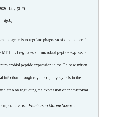
6.12
，
参与。
，参与
。
me biogenesis to regulate phagocytosis and bacterial
 METTL3 regulates antimicrobial peptide expression
ntimicrobial peptide expression in the Chinese mitten
al infection through regulated phagocytosis in the
en crab by regulating the expression of antimicrobial
temperature rise.
Front
iers in
Mar
ine
Sci
ence
,