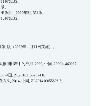
年
11
月第
1
版。
1
版。
业出版社，
2
022
年
3
月第
1
版。
年
10
月第
1
版。
月
第
1
版（
2
02
2
年
11
月
11
日实施）。
贝稚贝附着中的应用
, 2020,
中国
, 202011469927.
18,
中国
, ZL201811562874.0
。
存方法
, 2014,
中国
, ZL201410055606.5
。