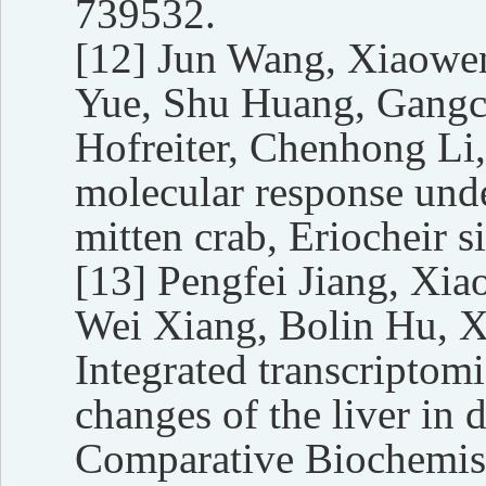
739532.
[12]
Jun Wang, Xiaowe
Yue, Shu Huang, Gangc
Hofreiter, Chenhong Li
molecular response unde
mitten crab, Eriocheir 
[13]
Pengfei Jiang, Xi
Wei Xiang, Bolin Hu, 
Integrated transcriptom
changes of the liver in 
Comparative Biochemist