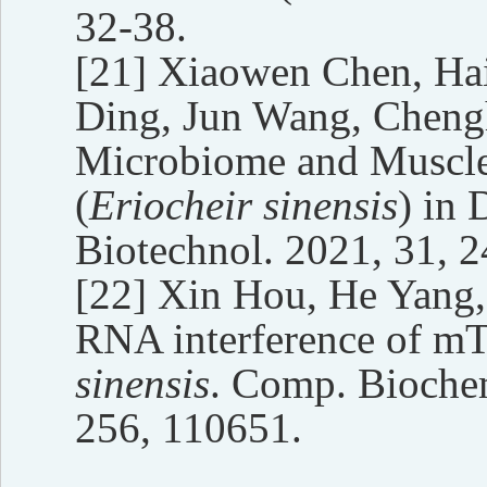
32-38.
[21]
Xiaowen Chen, Hai
Ding, Jun Wang, Chengh
Microbiome and Muscle
(
Eriocheir sinensis
) in 
Biotechnol. 2021, 31, 
[22]
Xin Hou, He Yang
RNA interference of mT
sinensis
. Comp. Biochem
256, 110651.