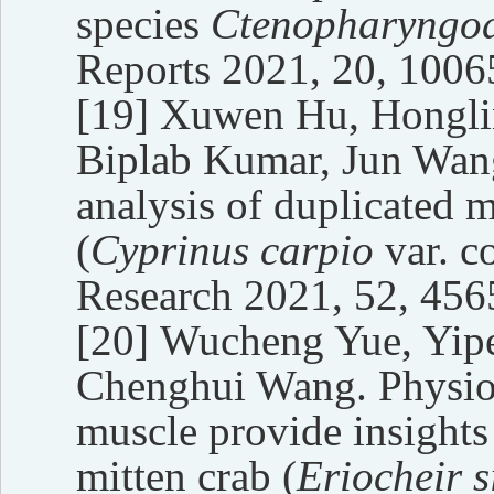
species
Ctenopharyngod
Reports 2021, 20, 1006
[19]
Xuwen Hu, Hongli
Biplab Kumar, Jun Wang
analysis of duplicated
(
Cyprinus carpio
var. c
Research 2021, 52, 456
[20]
Wucheng Yue, Yipe
Chenghui Wang. Physiolo
muscle provide insight
mitten crab (
Eriocheir s