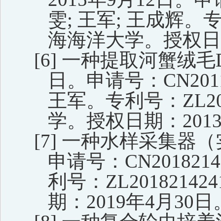
雯
;
王军
;
王成辉。
海海洋大学
。
授权日
[6]
一种提取河蟹绒毛
日。申请号：
CN201
王军。
专利
号：ZL201
学
。
授权日期：201
[7]
一种水样采集器（
申请号：
CN2018214
利号：
ZL201821424
期
：2019
年
4
月
30
日