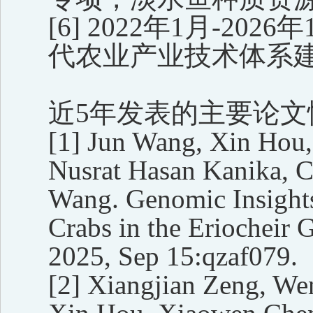
[6]
2022年1月-20
代农业产业技术体系
近5年发表的主要论文
[1]
Jun Wang, Xin Hou,
Nusrat Hasan Kanika, 
Wang. Genomic Insights
Crabs in the Eriocheir
2025, Sep 15:qzaf079.
[2]
Xiangjian Zeng, We