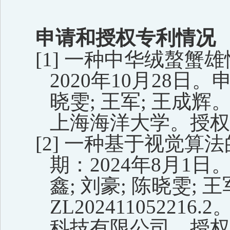
申请和授权专利情况
[1]
一种中华绒螯蟹雄
2020
年
10
月
28
日。
晓雯
;
王军
;
王成辉
上海海洋大学。授权
[2]
一种基于视觉算法
期：2024
年
8
月
1
日
鑫
;
刘豪;
陈晓雯
;
王
ZL202411052216.2
科技有限公司。授权