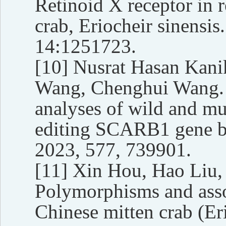
Retinoid X receptor in 
crab, Eriocheir sinensis
14:1251723.
[10]
Nusrat Hasan Kani
Wang, Chenghui Wang. 
analyses of wild and 
editing SCARB1 gene b
2023, 577, 739901.
[11]
Xin Hou, Hao Liu,
Polymorphisms and assoc
Chinese mitten crab (Er