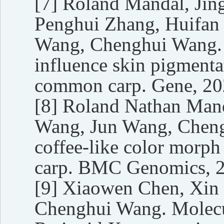
[7]
Roland Mandal, Jing
Penghui Zhang, Huifan
Wang, Chenghui Wang. 
influence skin pigment
common carp. Gene, 20
[8]
Roland Nathan Mand
Wang, Jun Wang, Cheng
coffee-like color morp
carp. BMC Genomics, 2
[9]
Xiaowen Chen, Xin 
Chenghui Wang. Molecul