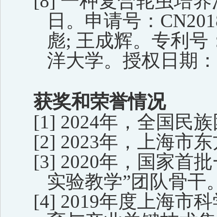
[8]
一种复合轮虫培养
日。申请号：
CN201
彪
;
王成辉。专利号
洋大学
。
授权
日期
：
获奖
和荣誉
情况
[1]
2024
年，全国民族
[2]
2023
年，上海市东
[3]
2020
年，国家首批
实验教学
”
团队骨干
[4]
2019
年度上海市科