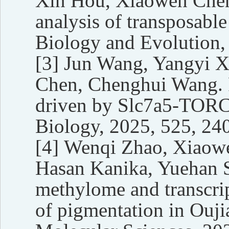
Xin Hou, Xiaowen Chen
analysis of transposabl
Biology and Evolution,
[3]
Jun Wang, Yangyi 
Chen, Chenghui Wang. R
driven by Slc7a5-TORC1
Biology, 2025, 525, 24
[4]
Wenqi Zhao, Xiaowe
Hasan Kanika, Yuehan 
methylome and transcrip
of pigmentation in Oujia