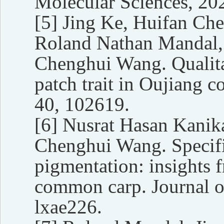
Molecular Sciences, 20
[5]
Jing Ke, Huifan Che
Roland Nathan Mandal,
Chenghui Wang. Qualitat
patch trait in Oujiang 
40, 102619.
[6]
Nusrat Hasan Kanik
Chenghui Wang. Specifi
pigmentation: insights
common carp. Journal o
lxae226.