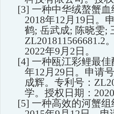
[3]
一种中华绒螯蟹血
2018
年
12
月
19
日。
鹤
;
岳武成
;
陈晓雯
;
ZL201811566681.2
2022
年
9
月
2
日
。
[4]
一种瓯江彩鲤最佳
年
12
月
29
日。申请
成辉
。专利
号：ZL201
学。授权
日期
：202
[5]
一种高效的河蟹组
2015
年
9
月
12
日。申