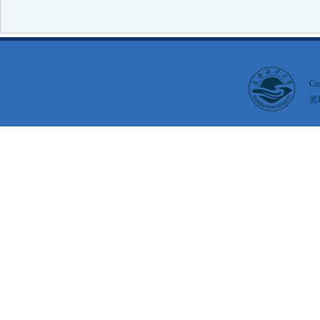
Co
览I