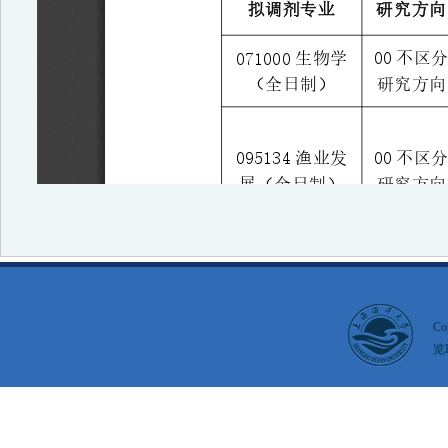
Co
览I