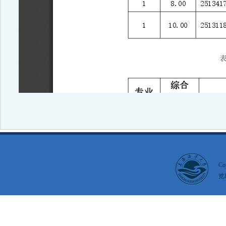
Co
览I