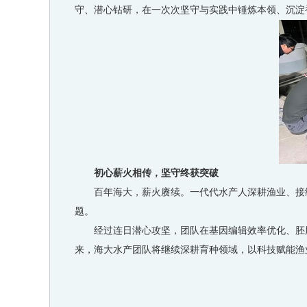
守、潜心钻研，在一次次坚守与实践中锤炼本领、沉淀
初心薪火相传，坚守终获突破
百年海大，薪火赓续。一代代水产人深耕渔业、接
题。
经过连日潜心攻坚，团队在基因编辑效率优化、胚
来，海大水产团队将继续深耕育种领域，以科技赋能渔