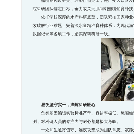
翘嘴鲌肉质鲜美、经济价值突出，是广受大众喜爱
院科研团队锚定目标，全力攻关无肌间刺翘嘴鲌育种技
依托学校深厚的水产科研底蕴，团队紧扣国家种业
效破解行业难题，完善淡水鱼精准育种体系，为现代渔
数据记录等各项工作，踏实深耕科研一线。
昼夜坚守实干，淬炼科研匠心
鱼类基因编辑实验标准严苛、容错率极低。翘嘴鲌
测，对科研人员的专注力与耐心都是极大考验。
一众师生通宵值守、连夜攻坚成为团队常态。寂静