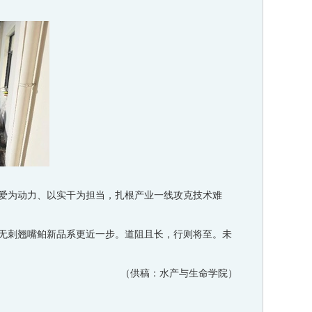
爱为动力、以实干为担当，扎根产业一线攻克技术难
无刺翘嘴鲌新品系更近一步。道阻且长，行则将至。未
（供稿：水产与生命学院）