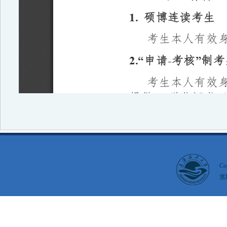
Co
览I