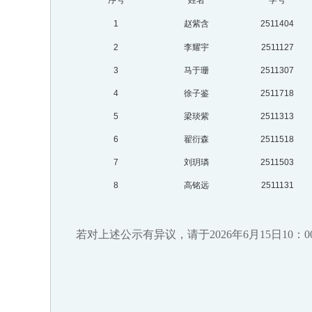
1
赵紫含
2511404
2
李耀宇
2511127
3
马于珊
2511307
4
徐子鉴
2511718
5
梁琰紫
2511313
6
翟衍森
2511518
7
刘玥璘
2511503
8
高铭远
2511131
若对上述公示有异议，请于2026年6月15日1