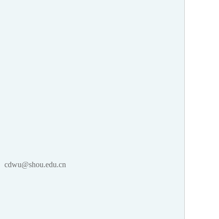
：
cdwu@shou.edu.cn