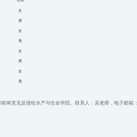
女
男
女
男
女
男
女
男
0：00前将意见反馈给水产与生命学院。联系人：吴老师，电子邮箱