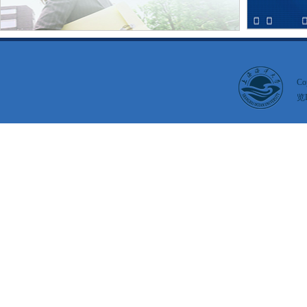
Co
览I