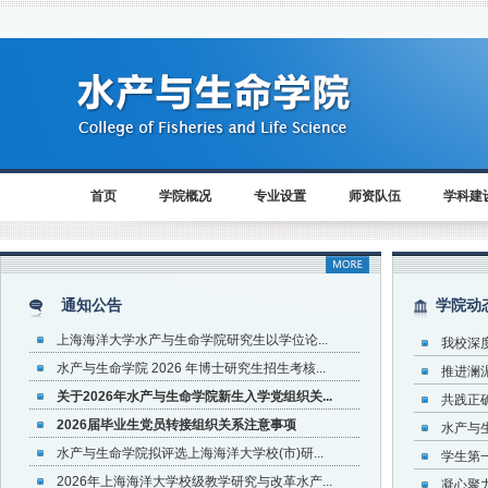
首页
学院概况
专业设置
师资队伍
学科建
薪火赓续，同心致远——水产与生命学院校友会...
通知公告
学院动
关于开展第十六届上海海洋大学水族造景大赛...
上海海洋大学水产与生命学院研究生以学位论...
我校深度
水产与生命学院 2026 年博士研究生招生考核...
推进澜
关于2026年水产与生命学院新生入学党组织关...
共践正确
2026届毕业生党员转接组织关系注意事项
水产与
水产与生命学院拟评选上海海洋大学校(市)研...
学生第一
2026年上海海洋大学校级教学研究与改革水产...
凝心聚