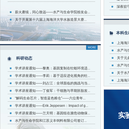
深夜驻
薪火赓续，同心致远——水产与生命学院校友会...
关于开展第十六届上海海洋大学水族造景大赛...
上海海洋大学水产与生命学院研究生以学位论...
本科生
水产与生命学院 2026 年博士研究生招生考核...
关于2026年水产与生命学院新生入学党组织关...
上海海洋
2026届毕业生党员转接组织关系注意事项
水产与
水产与生命学院拟评选上海海洋大学校(市)研...
关于元
科研动态
2026年上海海洋大学校级教学研究与改革水产...
水产与生
学术讲座通知——黎奥：基因复制在牡蛎环境适...
关于水
学术讲座通知——李莉：基于适应进化视角的牡...
上海海洋
学术讲座通知——刘占江：全球面临的挑战与当...
学术讲座通知——丁俊军：干细胞与早期胚胎发...
“解码生命芯片，智造蓝色粮仓”——六位青年...
学术讲座通知——Erik Jeppesen：Impact of g...
学术讲座通知——兰天明：基因组在濒危动物保...
实
水产与生命学院和江苏义丰饲料有限公司签订...